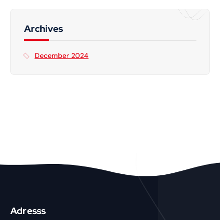
c
h
f
Archives
o
r
December 2024
:
Adresss