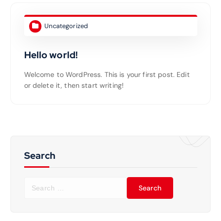
Uncategorized
Hello world!
Welcome to WordPress. This is your first post. Edit
or delete it, then start writing!
Search
S
e
a
r